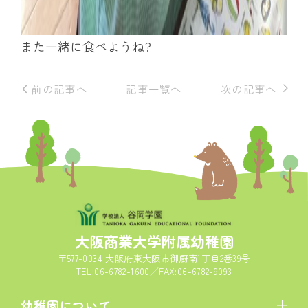
また一緒に食べようね?
前の記事へ
記事一覧へ
次の記事へ
大阪商業大学附属幼稚園
〒577-0034 大阪府東大阪市御厨南1丁目2番39号
TEL:06-6782-1600／FAX:06-6782-9093
幼稚園について