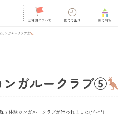
幼稚園について
園での生活
園の特色
験カンガルークラブ⑤
カンガルークラブ⑤
親子体験カンガルークラブが行われました(*^-^*)