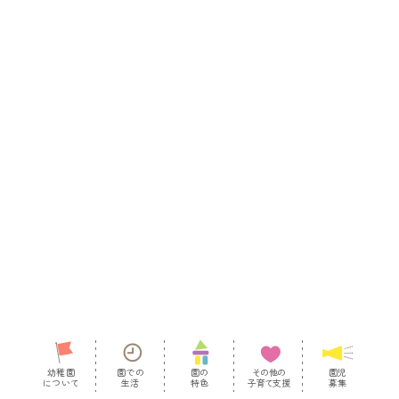
幼稚園
園での
園の
その他の
園児
について
生活
特色
子育て支援
募集