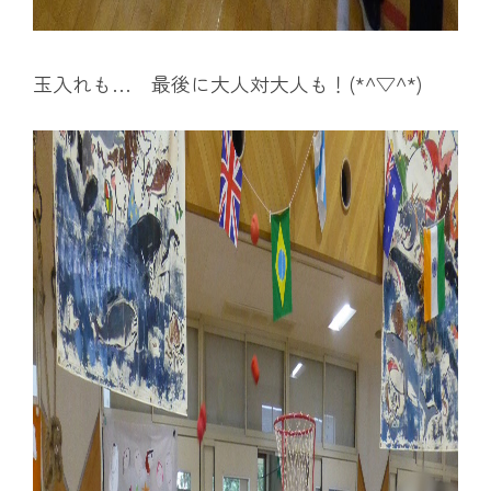
玉入れも… 最後に大人対大人も！(*^▽^*)